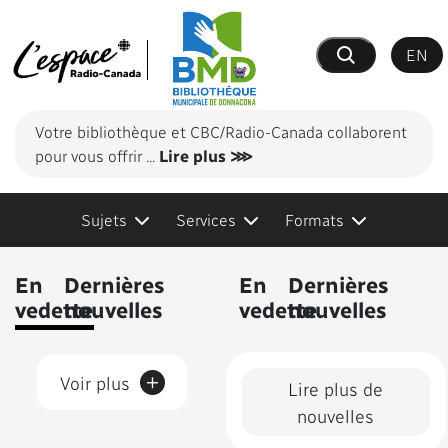
EN
Recherche
Votre bibliothèque et CBC/Radio-Canada collaborent
pour vous offrir
...
Lire plus ⋙
Sujets
Services
Formats
Contenus présentés
En
Dernières
En
Dernières
vedette
nouvelles
vedette
nouvelles
+
Voir plus
Lire plus de
nouvelles