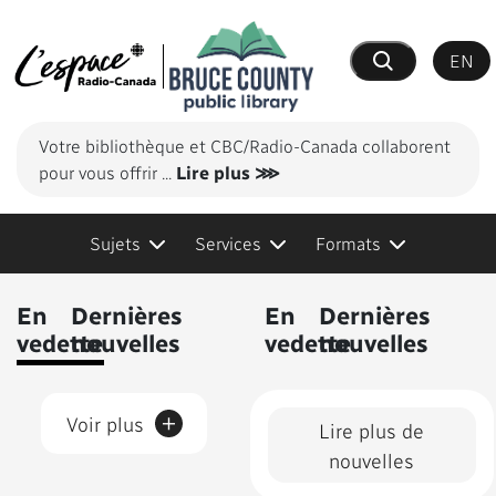
EN
Recherche
Votre bibliothèque et CBC/Radio-Canada collaborent
pour vous offrir
...
Lire plus ⋙
Sujets
Services
Formats
Contenus présentés
En
Dernières
En
Dernières
vedette
nouvelles
vedette
nouvelles
+
Voir plus
Lire plus de
nouvelles