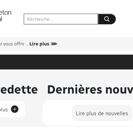
Soumettre votr
 vous offrir
...
Lire plus ⋙
us présentés
vedette
Dernières nouv
+
plus
Lire plus de nouvelles