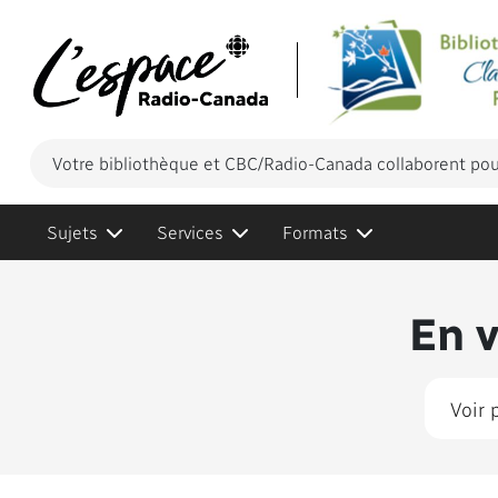
Votre bibliothèque et CBC/Radio-Canada collaborent pour
Sujets
Services
Formats
Conten
En 
Voir 