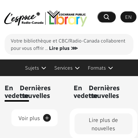
EN
Recherche
Votre bibliothèque et CBC/Radio-Canada collaborent
pour vous offrir
...
Lire plus ⋙
Sujets
Services
Formats
Contenus présentés
En
Dernières
En
Dernières
vedette
nouvelles
vedette
nouvelles
+
Voir plus
Lire plus de
nouvelles