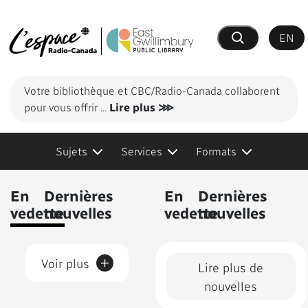
EN
Recherche
Votre bibliothèque et CBC/Radio-Canada collaborent
pour vous offrir
...
Lire plus ⋙
Sujets
Services
Formats
Contenus présentés
En
Dernières
En
Dernières
vedette
nouvelles
vedette
nouvelles
+
Voir plus
Lire plus de
nouvelles