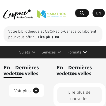
EN
Recherche
Votre bibliothèque et CBC/Radio-Canada collaborent
pour vous offrir
...
Lire plus ⋙
Sujets
Services
Formats
Contenus présentés
En
Dernières
En
Dernières
vedette
nouvelles
vedette
nouvelles
+
Voir plus
Lire plus de
nouvelles