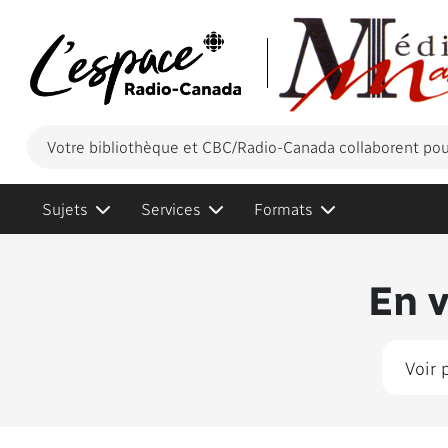
Votre bibliothèque et CBC/Radio-Canada collaborent pour
Sujets
Services
Formats
Conten
En 
Voir 