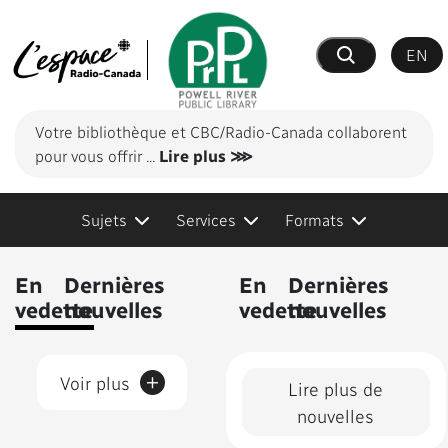
EN
Recherche
Votre bibliothèque et CBC/Radio-Canada collaborent
pour vous offrir
...
Lire plus ⋙
Sujets
Services
Formats
Contenus présentés
En
Dernières
En
Dernières
vedette
nouvelles
vedette
nouvelles
+
Voir plus
Lire plus de
nouvelles