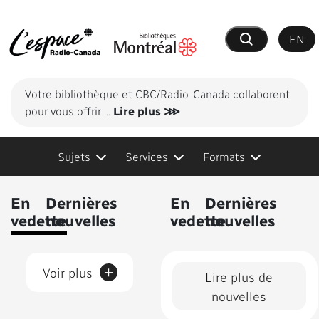
EN
Recherche
Votre bibliothèque et CBC/Radio-Canada collaborent
pour vous offrir
...
Lire plus ⋙
Sujets
Services
Formats
Contenus présentés
En
Dernières
En
Dernières
vedette
nouvelles
vedette
nouvelles
+
Voir plus
Lire plus de
nouvelles