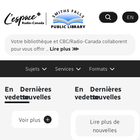
EN
Recherche
Votre bibliothèque et CBC/Radio-Canada collaborent
pour vous offrir
...
Lire plus ⋙
Sujets
Services
Formats
Contenus présentés
En
Dernières
En
Dernières
vedette
nouvelles
vedette
nouvelles
+
Voir plus
Lire plus de
nouvelles