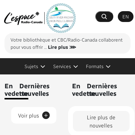
EN
Recherche
Votre bibliothèque et CBC/Radio-Canada collaborent
pour vous offrir
...
Lire plus ⋙
Sujets
Services
Formats
Contenus présentés
En
Dernières
En
Dernières
vedette
nouvelles
vedette
nouvelles
+
Voir plus
Lire plus de
nouvelles