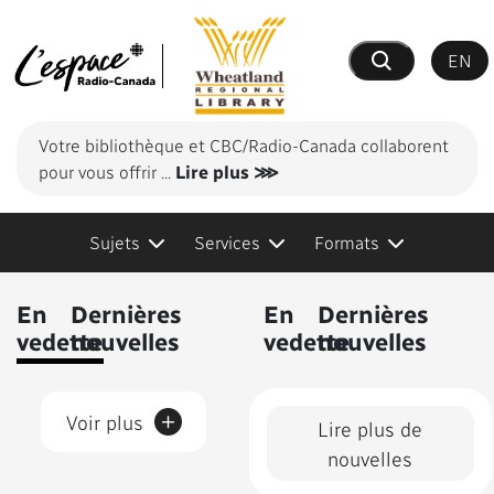
EN
Recherche
Votre bibliothèque et CBC/Radio-Canada collaborent
pour vous offrir
...
Lire plus ⋙
Sujets
Services
Formats
Contenus présentés
En
Dernières
En
Dernières
vedette
nouvelles
vedette
nouvelles
+
Voir plus
Lire plus de
nouvelles