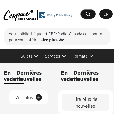
EN
Recherche
Votre bibliothèque et CBC/Radio-Canada collaborent
pour vous offrir
...
Lire plus ⋙
Sujets
Services
Formats
Contenus présentés
En
Dernières
En
Dernières
vedette
nouvelles
vedette
nouvelles
+
Voir plus
Lire plus de
nouvelles