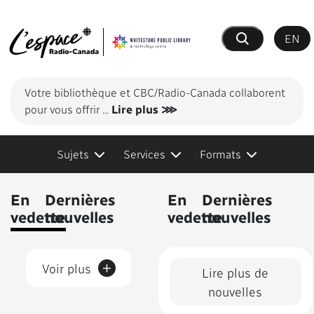
EN
Recherche
Votre bibliothèque et CBC/Radio-Canada collaborent
pour vous offrir
...
Lire plus ⋙
Sujets
Services
Formats
Contenus présentés
En
Dernières
En
Dernières
vedette
nouvelles
vedette
nouvelles
+
Voir plus
Lire plus de
nouvelles