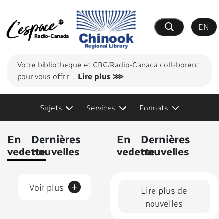
EN
Recherche
Votre bibliothèque et CBC/Radio-Canada collaborent
pour vous offrir
...
Lire plus ⋙
Sujets
Services
Formats
Contenus présentés
En
Dernières
En
Dernières
vedette
nouvelles
vedette
nouvelles
+
Voir plus
Lire plus de
nouvelles