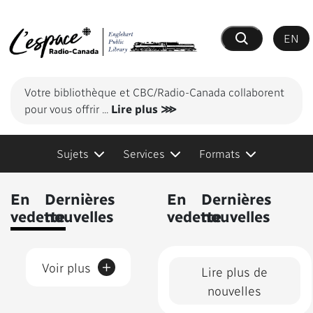
EN
Recherche
Votre bibliothèque et CBC/Radio-Canada collaborent
pour vous offrir
...
Lire plus ⋙
Sujets
Services
Formats
Contenus présentés
En
Dernières
En
Dernières
vedette
nouvelles
vedette
nouvelles
+
Voir plus
Lire plus de
nouvelles