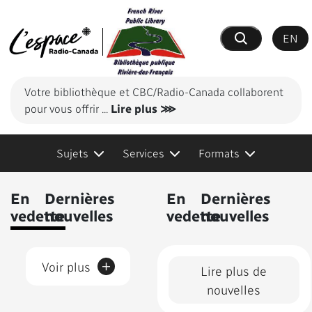
EN
Recherche
Votre bibliothèque et CBC/Radio-Canada collaborent
pour vous offrir
...
Lire plus ⋙
Sujets
Services
Formats
Contenus présentés
En
Dernières
En
Dernières
vedette
nouvelles
vedette
nouvelles
+
Voir plus
Lire plus de
nouvelles