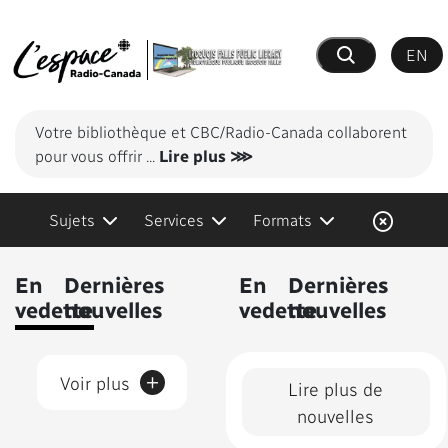
EN
Recherche
Votre bibliothèque et CBC/Radio-Canada collaborent
pour vous offrir
...
Lire plus ⋙
Sujets
Services
Formats
Contenus présentés
En
Dernières
En
Dernières
vedette
nouvelles
vedette
nouvelles
+
Voir plus
Lire plus de
nouvelles