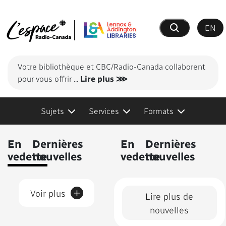
EN
Recherche
Votre bibliothèque et CBC/Radio-Canada collaborent
pour vous offrir
...
Lire plus ⋙
Sujets
Services
Formats
Contenus présentés
En
Dernières
En
Dernières
vedette
nouvelles
vedette
nouvelles
+
Voir plus
Lire plus de
nouvelles