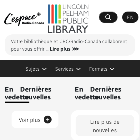
EN
Recherche
Votre bibliothèque et CBC/Radio-Canada collaborent
pour vous offrir
...
Lire plus ⋙
Sujets
Services
Formats
Contenus présentés
En
Dernières
En
Dernières
vedette
nouvelles
vedette
nouvelles
+
Voir plus
Lire plus de
nouvelles