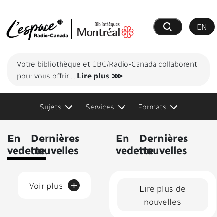
EN
Recherche
Votre bibliothèque et CBC/Radio-Canada collaborent
pour vous offrir
...
Lire plus ⋙
Sujets
Services
Formats
Contenus présentés
En
Dernières
En
Dernières
vedette
nouvelles
vedette
nouvelles
+
Voir plus
Lire plus de
nouvelles