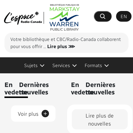
EN
Recherche
Votre bibliothèque et CBC/Radio-Canada collaborent
pour vous offrir
...
Lire plus ⋙
Sujets
Services
Formats
Contenus présentés
En
Dernières
En
Dernières
vedette
nouvelles
vedette
nouvelles
+
Voir plus
Lire plus de
nouvelles