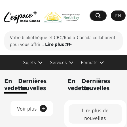
EN
Recherche
Votre bibliothèque et CBC/Radio-Canada collaborent
pour vous offrir
...
Lire plus ⋙
Sujets
Services
Formats
Contenus présentés
En
Dernières
En
Dernières
vedette
nouvelles
vedette
nouvelles
+
Voir plus
Lire plus de
nouvelles