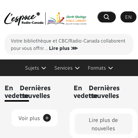
EN
Recherche
Votre bibliothèque et CBC/Radio-Canada collaborent
pour vous offrir
...
Lire plus ⋙
Sujets
Services
Formats
Contenus présentés
En
Dernières
En
Dernières
vedette
nouvelles
vedette
nouvelles
+
Voir plus
Lire plus de
nouvelles