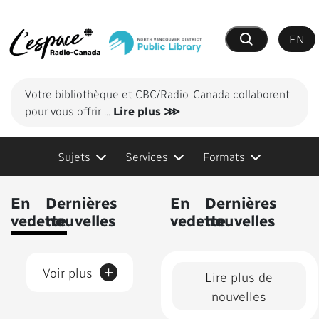
EN
Recherche
Votre bibliothèque et CBC/Radio-Canada collaborent
pour vous offrir
...
Lire plus ⋙
Sujets
Services
Formats
Contenus présentés
En
Dernières
En
Dernières
vedette
nouvelles
vedette
nouvelles
+
Voir plus
Lire plus de
nouvelles