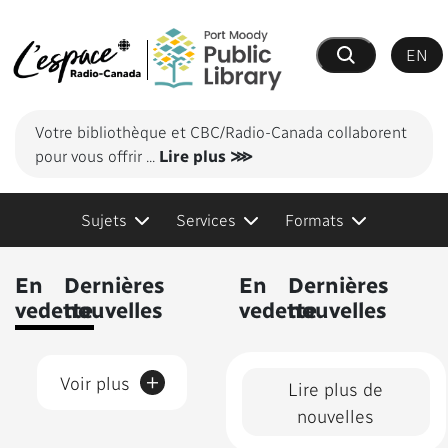
EN
Recherche
Votre bibliothèque et CBC/Radio-Canada collaborent
pour vous offrir
...
Lire plus ⋙
Sujets
Services
Formats
Contenus présentés
En
Dernières
En
Dernières
vedette
nouvelles
vedette
nouvelles
+
Voir plus
Lire plus de
nouvelles