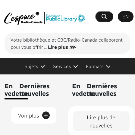
EN
Recherche
Votre bibliothèque et CBC/Radio-Canada collaborent
pour vous offrir
...
Lire plus ⋙
Sujets
Services
Formats
Contenus présentés
En
Dernières
En
Dernières
vedette
nouvelles
vedette
nouvelles
+
Voir plus
Lire plus de
nouvelles