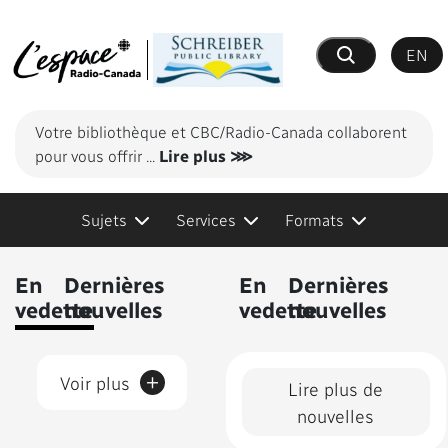
EN
Recherche
Votre bibliothèque et CBC/Radio-Canada collaborent
pour vous offrir
...
Lire plus ⋙
Sujets
Services
Formats
Contenus présentés
En
Dernières
En
Dernières
vedette
nouvelles
vedette
nouvelles
+
Voir plus
Lire plus de
nouvelles