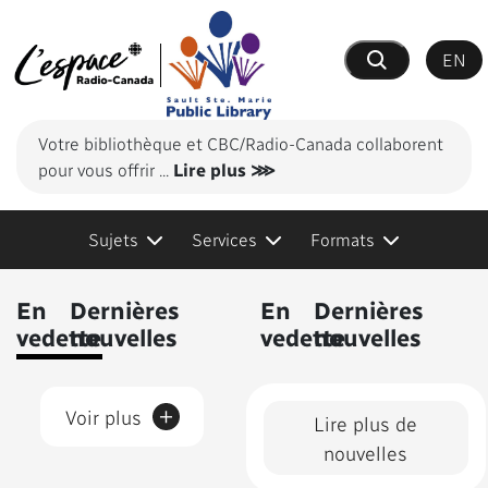
EN
Recherche
Votre bibliothèque et CBC/Radio-Canada collaborent
pour vous offrir
...
Lire plus ⋙
Sujets
Services
Formats
Contenus présentés
En
Dernières
En
Dernières
vedette
nouvelles
vedette
nouvelles
+
Voir plus
Lire plus de
nouvelles