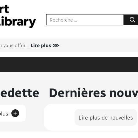
Soume
 vous offrir
...
Lire plus ⋙
us présentés
vedette
Dernières nouv
+
plus
Lire plus de nouvelles