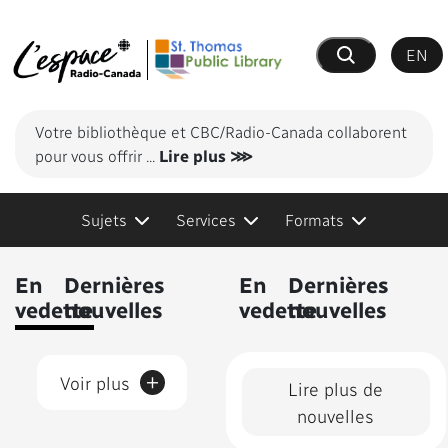
EN
Recherche
Votre bibliothèque et CBC/Radio-Canada collaborent
pour vous offrir
...
Lire plus ⋙
Sujets
Services
Formats
Contenus présentés
En
Dernières
En
Dernières
vedette
nouvelles
vedette
nouvelles
+
Voir plus
Lire plus de
nouvelles