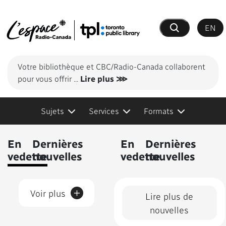
EN
Recherche
Votre bibliothèque et CBC/Radio-Canada collaborent
pour vous offrir
...
Lire plus ⋙
Sujets
Services
Formats
Contenus présentés
En
Dernières
En
Dernières
vedette
nouvelles
vedette
nouvelles
+
Voir plus
Lire plus de
nouvelles